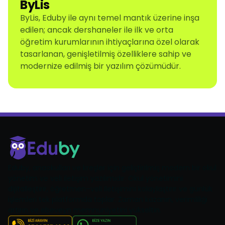
ByLis
ByLis, Eduby ile aynı temel mantık üzerine inşa
edilen; ancak dershaneler ile ilk ve orta
öğretim kurumlarının ihtiyaçlarına özel olarak
tasarlanan, genişletilmiş özelliklere sahip ve
modernize edilmiş bir yazılım çözümüdür.
Eduby, anaokulları ve kreşler için geliştirilmiş modern bir okul
yönetim ve veli iletişim yazılımıdır. Okul yönetimini
dijitalleştirir, öğretmen–veli iletişimini kolaylaştırır ve günlük
işlemleri tek platformda toplar. Zaman kazanın, verimliliği
artırın ve ebeveyn memnuniyetini yükseltin.