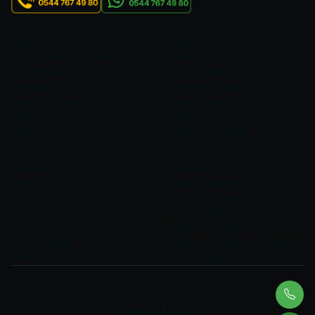
Hakkımızda
Market
Sıkça sorulan sorular
Demo
Fiyatlandırma
Ürün hakkında
Özellikler
Gelecek ürünler
Entegrasyonlar
Geliştirmeler
Kariyer
Kullanım amacı
İletişim
Kullanım alanları
Hesabım
Makaleler
Giriş yap
Satış sözleşmesi
Kayıt ol
Gizlilik politikası
Satın al
Kvkk aydınlatma
Satış sonrası
Kullanıcı sözleşmesi
Sistem takibi
Kullanım koşulları ve lisans
Şifremi unuttum
Partner başvurusu
Eduby © 2025, Tüm hakları saklıdır.
Geliştirici
Eğitim